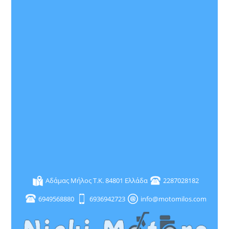
Αδάμας Μήλος T.K. 84801 Ελλάδα
2287028182
6949568880
6936942723
info@motomilos.com